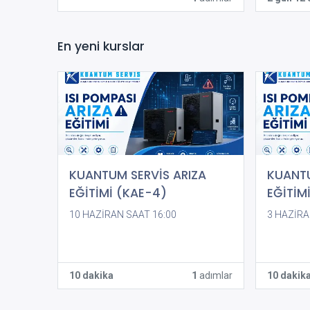
En yeni kurslar
KUANTUM SERVİS ARIZA
KUANTU
EĞİTİMİ (KAE-4)
EĞİTİM
10 HAZİRAN SAAT 16:00
3 HAZİRA
https://
4629546
p=wLAcs
10 dakika
1
adımlar
10 dakik