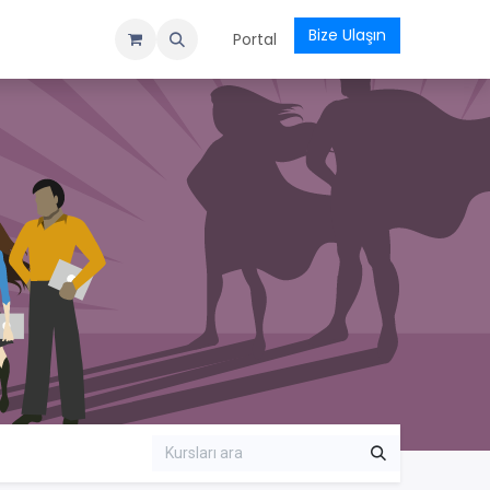
Bize Ulaşın
evu
Kurslar
Etkinlikler
Ödeme Formu
Portal