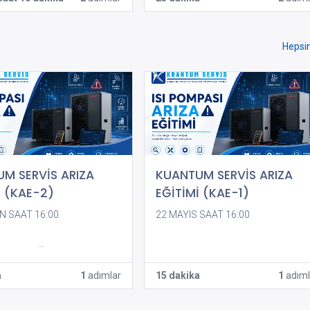
Hepsin
M SERVİS ARIZA
KUANTUM SERVİS ARIZA
İ (KAE-2)
EĞİTİMİ (KAE-1)
N SAAT 16:00
22 MAYIS SAAT 16:00
teams.microsoft.com/meet/3
0202637?
wdIT4fd8bK4YZ
a
1
adımlar
15 dakika
1
adıml