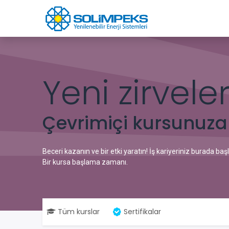
Skip to Content
Ürünler
Ana S
Yeni zirvele
Çevrimiçi kursunuza
Beceri kazanın ve bir etki yaratın! İş kariyeriniz burada başl
Bir kursa başlama zamanı.
Tüm kurslar
Sertifikalar