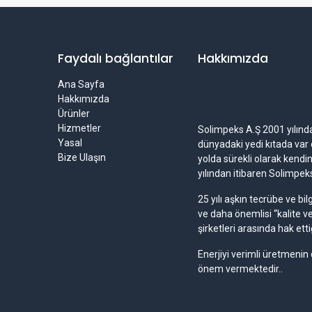
Faydalı bağlantılar
Hakkımızda
Ana Sayfa
Hakkımızda
Ürünler
Hizmetler
Solimpeks A.Ş 2001 yılında 
Yasal
dünyadaki yedi kıtada var o
Bize Ulaşın
yolda sürekli olarak kendi
yılından itibaren Solimpe
25 yılı aşkın tecrübe ve b
ve daha önemlisi “kalite v
şirketleri arasında hak etti
Enerjiyi verimli üretmenin
önem vermektedir..