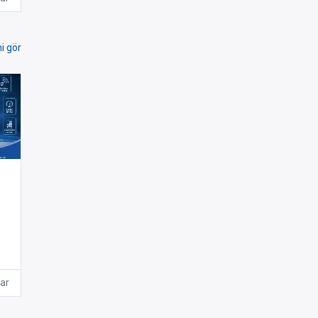
i gör
ar