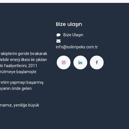
Bize ulaşın
Bize Ulaşın
info@solimpeks.com.tr
rakiplerini geride bırakarak
ir enerji ilkesi ile çıkılan
i faaliyetlerini, 2011
ürütmeye başlamıştır.
a üretim yapmayı başarmış
ünyanın önde gelen
rmamız, yeniliğe büyük