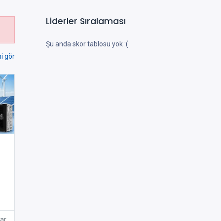
Liderler Sıralaması
Şu anda skor tablosu yok :(
i gör
/
ar