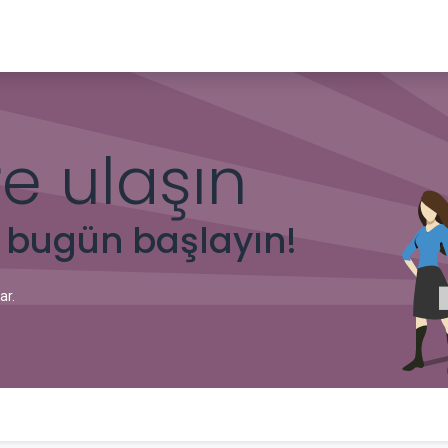
ayfa
Mağaza
Ürün Paketleri
Hesaplama Programları
Rand
re ulaşın
 bugün başlayın!
ar.