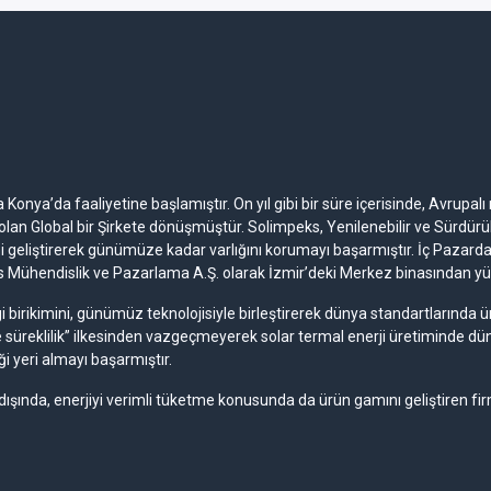
Konya’da faaliyetine başlamıştır. On yıl gibi bir süre içerisinde, Avrupalı 
lan Global bir Şirkete dönüşmüştür. Solimpeks, Yenilenebilir ve Sürdürülebil
ni geliştirerek günümüze kadar varlığını korumayı başarmıştır. İç Pazardak
ks Mühendislik ve Pazarlama A.Ş. olarak İzmir’deki Merkez binasından y
ilgi birikimini, günümüz teknolojisiyle birleştirerek dünya standartlarınd
e süreklilik” ilkesinden vazgeçmeyerek solar termal enerji üretiminde d
ği yeri almayı başarmıştır.
 dışında, enerjiyi verimli tüketme konusunda da ürün gamını geliştiren fi