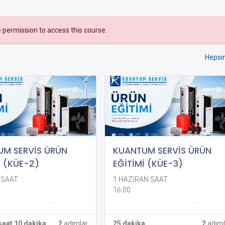
 permission to access this course.
Hepsin
M SERVİS ÜRÜN
KUANTUM SERVİS ÜRÜN
İ (KÜE-2)
EĞİTİMİ (KÜE-3)
 SAAT
1 HAZİRAN SAAT
ps://teams.microsoft.com/
16:00
https://teams.microsoft.com
4975766096678?
meet/367996205490947?
6eIyLNWfwwfOE
p=bs2nBTbJQiNSpAEmaA
saat 10 dakika
2
adımlar
25 dakika
2
adıml