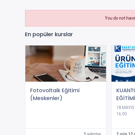
You do not have
En popüler kurslar
Fotovoltaik Eğitimi
KUANTU
(Meskenler)
EĞİTİM
18 MAYIS
16:00
htt
meet/39
p=IWLKu
1
adımlar
2 gün 12 