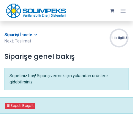
Skip to Content
Siparişi İncele
1 ile ilgili 3
Next: Teslimat
Siparişe genel bakış
Sepetiniz boş! Sipariş vermek için yukarıdan ürünlere
gidebilirsiniz.
Sepeti Boşalt