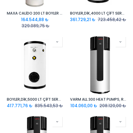
MAXA CALİDO 200 LT BOYLER ISI POMPASI ( TI-3060 )
BOYLER,DİK,4000 LT ÇİFT SERPANTİNLİ,EMAYE İÇ YÜZEY
164.544,88
₺
361.729,21
₺
723.458,42
₺
329.089,75
₺
BOYLER,DİK,5000 LT ÇİFT SERPANTİNLİ,EMAYE İÇ YÜZEY
VARM ALL 300 HEAT PUMPS, R290
417.771,76
₺
835.543,53
₺
104.060,00
₺
208.120,00
₺