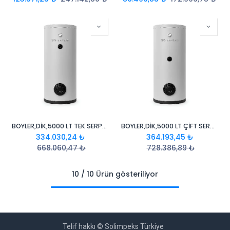
BOYLER,DİK,5000 LT TEK SERPANTİNLİ EMAYE BOYLER
BOYLER,DİK,5000 LT ÇİFT SERPANTİNLİ EMAYE BOYLER
334.030,24
₺
364.193,45
₺
668.060,47
₺
728.386,89
₺
10 / 10 Ürün gösteriliyor
Telif hakkı © Solimpeks Türkiye