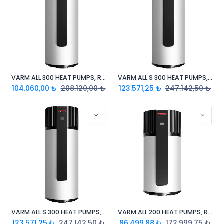
VARM ALL 300 HEAT PUMPS, R134A, YENİ TİP
VARM ALL S 300 HEAT PUMPS, R290
104.060,00
₺
208.120,00
₺
123.571,25
₺
247.142,50
₺
VARM ALL S 300 HEAT PUMPS, R134A, YENİ TİP
VARM ALL 200 HEAT PUMPS, R290A
123.571,25
₺
247.142,50
₺
86.499,88
₺
172.999,75
₺