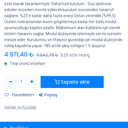
özel olarak tasarlanmıştır. Daha hızlı kurulum - Güç optimize
ediciler önceden monte edilerek kurulum süresinden tasarruf
sağlanır. %25'e kadar daha fazla enerji Üstün verimlilik (%99,5)
Üretim toleransından kısmi gölgelemeye kadar her türlü modül
uyumsuzluğu kaybını azaltır. Maksimum alan kullanımı için esnek
sistem tasarımı sağlar. Modül düzeyinde izlemeyle servis süresini
minize eder. Kurulumcu ve itfaiyeci güvenliği için modül düzeyinde
voltaj kapatma yapar. 180 sn'de çıkış voltajını 1 V düşürür.
4.971,40
₺
9.942,79
₺
%20 KDV Hariç
7 kişi ürünü inceliyor
Sepete ekle
Favorilerim
Paylaş
Şartlar ve Koşullar