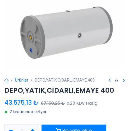
Ürünler
DEPO,YATIK,CİDARLI,EMAYE 400
DEPO,YATIK,CİDARLI,EMAYE 400
43.575,13
₺
87.150,25
₺
%20 KDV Hariç
2 kişi ürünü inceliyor
Sepete ekle