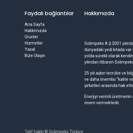
Faydalı bağlantılar
Hakkımızda
Ana Sayfa
Hakkımızda
Ürünler
Hizmetler
Solimpeks A.Ş 2001 yılında 
Yasal
dünyadaki yedi kıtada var o
Bize Ulaşın
yolda sürekli olarak kendi
yılından itibaren Solimpe
25 yılı aşkın tecrübe ve b
ve daha önemlisi “kalite v
şirketleri arasında hak etti
Enerjiyi verimli üretmenin
önem vermektedir..
Telif hakkı © Solimpeks Türkiye