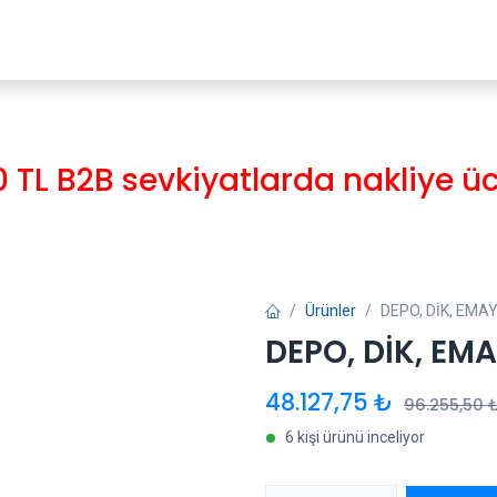
ayfa
Mağaza
Ürün Paketleri
Hesaplama Programları
Rand
0 TL B2B sevkiyatlarda nakliye ücr
Ürünler
DEPO, DİK, EMA
DEPO, DİK, EMA
48.127,75
₺
96.255,50
6 kişi ürünü inceliyor