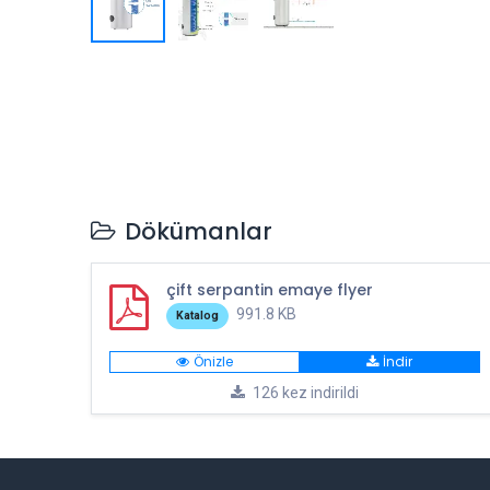
Dökümanlar
çift serpantin emaye flyer
991.8 KB
Katalog
Önizle
İndir
126 kez indirildi