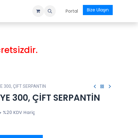
Bize Ulaşın
evu
Kurslar
Etkinlikler
Ödeme Formu
Portal
etsizdir.
YE 300, ÇİFT SERPANTİN
YE 300, ÇİFT SERPANTİN
₺
%20 KDV Hariç