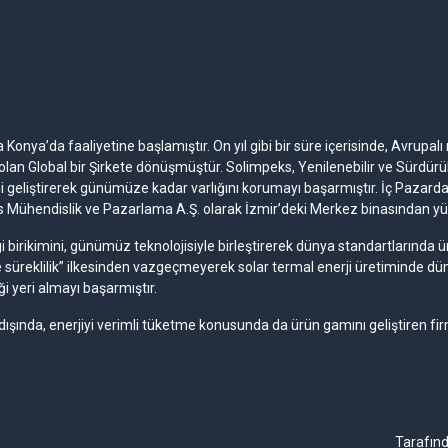
Konya’da faaliyetine başlamıştır. On yıl gibi bir süre içerisinde, Avrupalı 
lan Global bir Şirkete dönüşmüştür. Solimpeks, Yenilenebilir ve Sürdürülebil
ni geliştirerek günümüze kadar varlığını korumayı başarmıştır. İç Pazardak
ks Mühendislik ve Pazarlama A.Ş. olarak İzmir’deki Merkez binasından y
ilgi birikimini, günümüz teknolojisiyle birleştirerek dünya standartlarınd
e süreklilik” ilkesinden vazgeçmeyerek solar termal enerji üretiminde d
ği yeri almayı başarmıştır.
 dışında, enerjiyi verimli tüketme konusunda da ürün gamını geliştiren fi
Tarafın