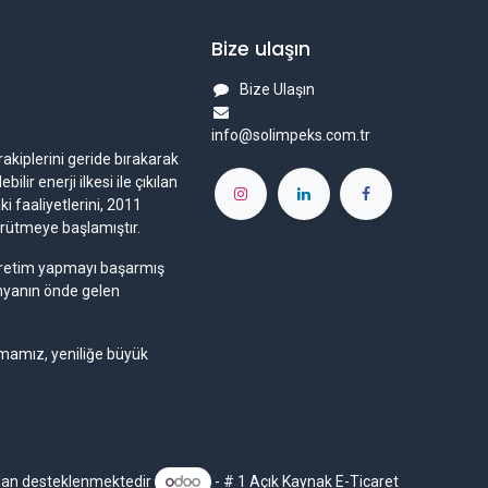
Bize ulaşın
Bize Ulaşın
info@solimpeks.com.tr
rakiplerini geride bırakarak
ir enerji ilkesi ile çıkılan
i faaliyetlerini, 2011
ürütmeye başlamıştır.
a üretim yapmayı başarmış
ünyanın önde gelen
rmamız, yeniliğe büyük
dan desteklenmektedir
- # 1
Açık Kaynak E-Ticaret