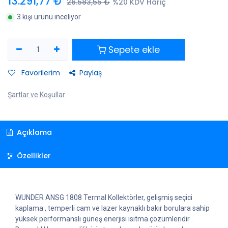
13.291,77
₺
26.583,55
₺
%20 KDV Hariç
3 kişi ürünü inceliyor
Sepete ekle
Favorilerim
Paylaş
Şartlar ve Koşullar
Açıklama
Özellikler
WUNDER ANSG 1808 Termal Kollektörler, gelişmiş seçici
kaplama , temperli cam ve lazer kaynaklı bakır borulara sahip
yüksek performanslı güneş enerjisi ısıtma çözümleridir .