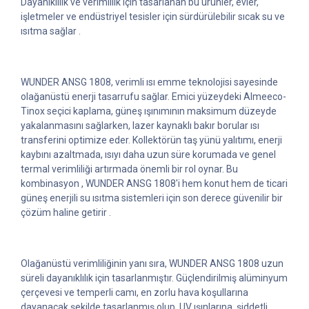
Dayanıklılık ve verimlilik için tasarlanan bu ürünler, evler,
işletmeler ve endüstriyel tesisler için sürdürülebilir sıcak su ve
ısıtma sağlar .
WUNDER ANSG 1808, verimli ısı emme teknolojisi sayesinde
olağanüstü enerji tasarrufu sağlar. Emici yüzeydeki Almeeco-
Tinox seçici kaplama, güneş ışınımının maksimum düzeyde
yakalanmasını sağlarken, lazer kaynaklı bakır borular ısı
transferini optimize eder. Kollektörün taş yünü yalıtımı, enerji
kaybını azaltmada, ısıyı daha uzun süre korumada ve genel
termal verimliliği artırmada önemli bir rol oynar. Bu
kombinasyon , WUNDER ANSG 1808'i hem konut hem de ticari
güneş enerjili su ısıtma sistemleri için son derece güvenilir bir
çözüm haline getirir .
Olağanüstü verimliliğinin yanı sıra, WUNDER ANSG 1808 uzun
süreli dayanıklılık için tasarlanmıştır. Güçlendirilmiş alüminyum
çerçevesi ve temperli camı, en zorlu hava koşullarına
dayanacak şekilde tasarlanmış olup, UV ışınlarına, şiddetli