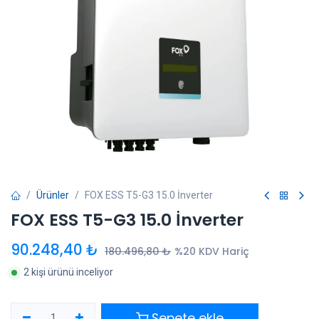
Ürünler
FOX ESS T5-G3 15.0 İnverter
FOX ESS T5-G3 15.0 İnverter
90.248,40
₺
180.496,80
₺
%20 KDV Hariç
2 kişi ürünü inceliyor
Sepete ekle