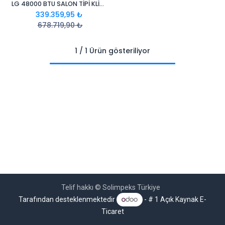
LG 48000 BTU SALON TİPİ KLİMA
339.359,95
₺
678.719,90
₺
1 / 1 Ürün gösteriliyor
Telif hakkı © Solimpeks Türkiye
Tarafından desteklenmektedir
- # 1
Açık Kaynak E-
Ticaret