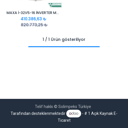
MAXA İ-32V5-16 İNVERTER MONOFAZE MONOBLOK ISI POMPASI 16 KW R32TI-3243
410.386,63
₺
820.773,25
₺
1 / 1 Ürün gösteriliyor
Telif hakkı © Solimpeks Türkiye
Tarafından desteklenmektedir
- # 1
Açık Kaynak E-
Ticaret