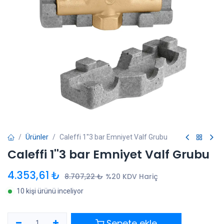
Ürünler
Caleffi 1''3 bar Emniyet Valf Grubu
Caleffi 1''3 bar Emniyet Valf Grubu
4.353,61
₺
8.707,22
₺
%20 KDV Hariç
10 kişi ürünü inceliyor
Sepete ekle