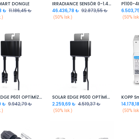
MART DONGLE
IRRADIANCE SENSÖR 0-1.4V SOLAR EDGE
Sepete Ekle
Sepete Ekle
3
₺
11.186,45
₺
46.436,78
₺
92.873,55
₺
6.503,7
.)
(50% İsk.)
(50% İsk
SOLAR EDGE P601 OPTİMİZER(500-550 W PANELLERE UYUMLU )
SOLAR EDGE P600 OPTİMİZER(400 W PANELLERE UYUMLU )
KOPP S
Sepete Ekle
Sepete Ekle
0
₺
9.942,79
₺
2.259,69
₺
4.519,37
₺
14.178,1
.)
(50% İsk.)
(50% İsk