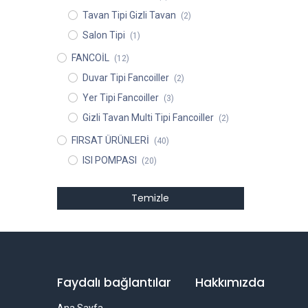
Tavan Tipi Gizli Tavan
(2)
Salon Tipi
(1)
FANCOİL
(12)
Duvar Tipi Fancoiller
(2)
Yer Tipi Fancoiller
(3)
Gizli Tavan Multi Tipi Fancoiller
(2)
FIRSAT ÜRÜNLERİ
(40)
ISI POMPASI
(20)
Temizle
Faydalı bağlantılar
Hakkımızda