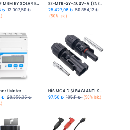
P1100-4R M4M BY SOLAR EDGE OPTİMİZER
SE-MTR-3Y-400V-A (ENERGY METER) SOLAR EDGE
Sepete Ekle
Sepete Ekle
5
₺
13.007,50
₺
25.427,06
₺
50.854,12
₺
.)
(50% İsk.)
mart Meter
HİS MC4 DİŞİ BAGLANTİ KONNEKTÖRÜ
Sepete Ekle
Sepete Ekle
8
₺
28.356,35
₺
97,56
₺
195,11
₺
(50% İsk.)
.)