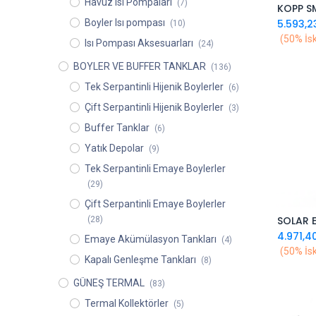
Havuz Isı Pompaları
(7)
KOPP S
Boyler Isı pompası
5.593,2
(10)
(50% İsk
Isı Pompası Aksesuarları
(24)
BOYLER VE BUFFER TANKLAR
(136)
Tek Serpantinli Hijenik Boylerler
(6)
Çift Serpantinli Hijenik Boylerler
(3)
Buffer Tanklar
(6)
Yatık Depolar
(9)
Tek Serpantinli Emaye Boylerler
(29)
Çift Serpantinli Emaye Boylerler
(28)
4.971,4
Emaye Akümülasyon Tankları
(4)
(50% İsk
Kapalı Genleşme Tankları
(8)
GÜNEŞ TERMAL
(83)
Termal Kollektörler
(5)