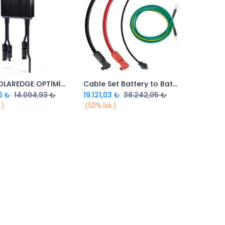
S1200 SOLAREDGE OPTİMİZER
Cable Set Battery to Battery for 48V Battery
Sepete Ekle
Sepete Ekle
6
₺
14.094,93
₺
19.121,03
₺
38.242,05
₺
.)
(50% İsk.)