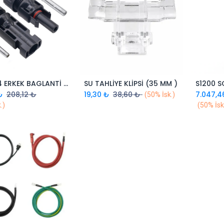
HİS MC4 ERKEK BAGLANTİ KONNEKTÖRÜ
SU TAHLİYE KLİPSİ (35 MM )
Sepete Ekle
Sepete Ekle
₺
208,12
₺
19,30
₺
38,60
₺
7.047,4
(50% İsk.)
.)
(50% İsk