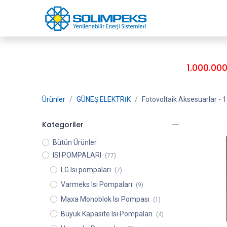
Skip to Content
Ürünler
Ana S
1.000.000
Ürünler
GÜNEŞ ELEKTRİK
Fotovoltaik Aksesuarlar
- 1
Kategoriler
Bütün Ürünler
ISI POMPALARI
(77)
LG Isı pompaları
(7)
Varmeks Isı Pompaları
(9)
Maxa Monoblok Isı Pompası
(1)
Büyük Kapasite Isı Pompaları
(4)