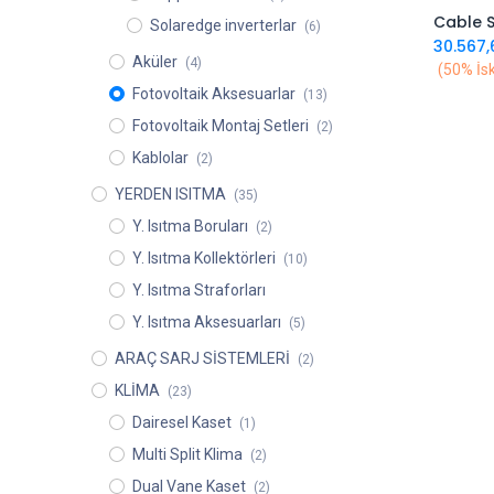
Solaredge inverterlar
(6)
30.567,
Aküler
(4)
(50% İsk
Fotovoltaik Aksesuarlar
(13)
Fotovoltaik Montaj Setleri
(2)
Kablolar
(2)
YERDEN ISITMA
(35)
Y. Isıtma Boruları
(2)
Y. Isıtma Kollektörleri
(10)
Y. Isıtma Straforları
Y. Isıtma Aksesuarları
(5)
ARAÇ SARJ SİSTEMLERİ
(2)
KLİMA
(23)
Dairesel Kaset
(1)
Multi Split Klima
(2)
Dual Vane Kaset
(2)