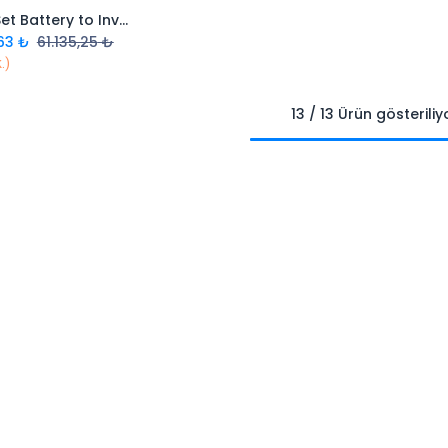
Cable Set Battery to Inverter
Sepete Ekle
63
₺
61.135,25
₺
.)
13 / 13 Ürün gösteriliy