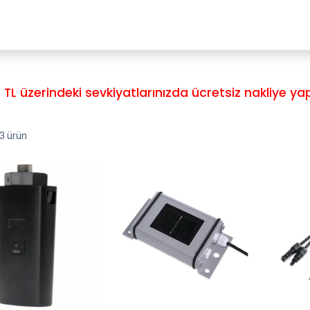
ayfa
Mağaza
Ürün Paketleri
Hesaplama Programları
Rand
 TL üzerindeki sevkiyatlarınızda ücretsiz nakliye yap
3 ürün