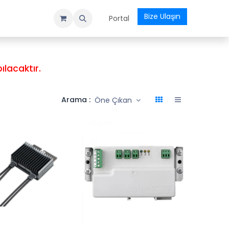
Bize Ulaşın
evu
Kurslar
Etkinlikler
Ödeme Formu
Portal
ılacaktır.
Arama :
Öne Çıkan