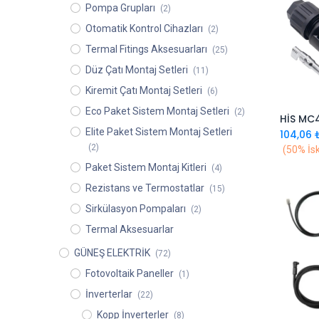
Pompa Grupları
(2)
Otomatik Kontrol Cihazları
(2)
Termal Fitings Aksesuarları
(25)
Düz Çatı Montaj Setleri
(11)
Kiremit Çatı Montaj Setleri
(6)
Eco Paket Sistem Montaj Setleri
(2)
Elite Paket Sistem Montaj Setleri
104,06
(2)
(50% İsk
Paket Sistem Montaj Kitleri
(4)
Rezistans ve Termostatlar
(15)
Sirkülasyon Pompaları
(2)
Termal Aksesuarlar
GÜNEŞ ELEKTRİK
(72)
Fotovoltaik Paneller
(1)
İnverterlar
(22)
Kopp İnverterler
(8)